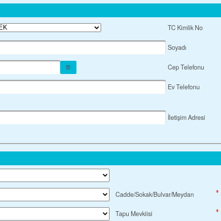
TC Kimlik No
Soyadı
Cep Telefonu
Ev Telefonu
İletişim Adresi
Cadde/Sokak/Bulvar/Meydan
Tapu Mevkiisi